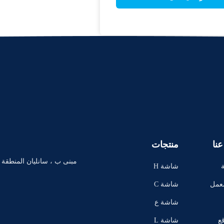
نا
منتجات
مبنى ب ، سانليان المنطقة 
شاشة H
D LED
معمل
شاشة C
OB LED
شاشة ع
رض الإع
ع
شاشة L