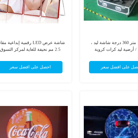
قطر 1.2 متر 360 درجة شاشة ليد ،
شاشة عرض LED رقمية إبداعية م
/ أرضية ليد كرات كروية
2.5 مم نحيفة للغاية لمركز التسوق
صل على افضل سعر
احصل على افضل سعر