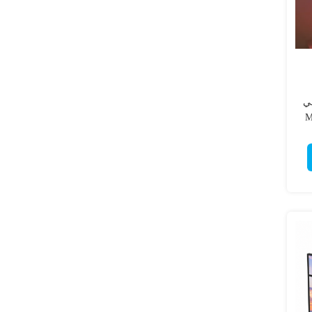
في
Meanwe