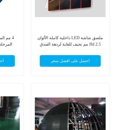
ملصق شاشة LED داخلية كاملة الألوان
4 مم ال
Hd 2.5 مم نحيف للغاية لردهة الفندق
المرحلة قطر
احصل على افضل سعر
اح