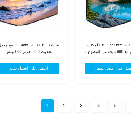
شاشة LED P2.5mm GOB لمكتب
شاشة P2.5mm GOB LED مع مع
الاستقبال مع 600 نايت من الوضوح ،
تحديث 3840 هرتز 600 نيتس
صول الأمامي ، ومعدل تحديث
3840 هرتز
صل على افضل سعر
احصل على افضل سعر
1
2
3
4
5