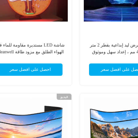
شاشة عرض ليد إبداعية بقطر 2 متر
شاشة LED مستديرة مقاومة للماء 
الهواء الطلق مع مزود طاقة ll
6000 شمعة في المتر المربع
صل على افضل سعر
احصل على افضل سعر
فيديو