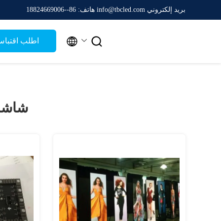
بريد إلكتروني info@tbcled.com
هاتف: 86--18824669006


اطلب اقتبا
شاشة LED إبد