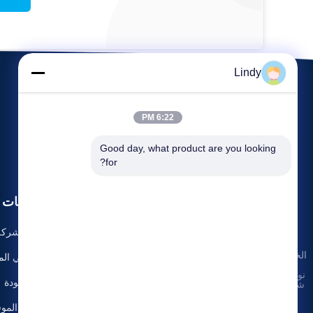
Lindy
6:22 PM
Good day, what product are you looking 
for?
الأحداث
معلومات ع
اطلب
حالات
ملف الشركة
سياسة
اقتباس
هاتف: 86-
الخصوصية
|
أخبار
جولة في ال
-18824669006
الصين
نوعية جيدة
رقابة جودة
شاشة HD
الفاكس: 86-755-
LED
8259-9893
المورد.
خريطة الموق