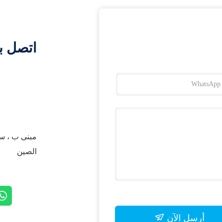
اتصل ب
مبنى ب ، سا
الصين
أرسل الآن