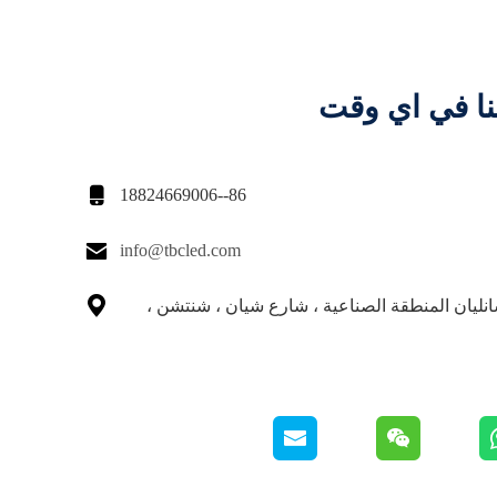
نا في اي وقت

86--18824669006

info@tbcled.com

نليان المنطقة الصناعية ، شارع شيان ، شنتشن ،