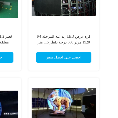
كرة عرض LED إبداعية المرحلة P4
1920 هرتز 360 درجة بقطر 1.5 متر
معلقة 
احصل على افضل سعر
اح