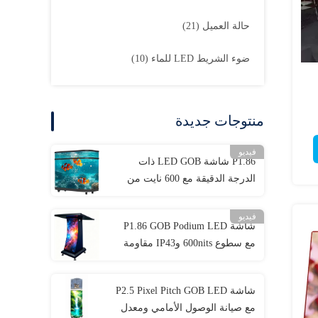
حالة العميل
(21)
ضوء الشريط LED للماء
(10)
منتوجات جديدة
فيديو
P1.86 شاشة LED GOB ذات
الدرجة الدقيقة مع 600 نايت من
الوضوح ومعدل تحديث 3840 هرتز
لشاشة استقبال الشركات
فيديو
شاشة P1.86 GOB Podium LED
مع سطوع 600nits وIP43 مقاومة
للغبار ومعدل تحديث 3840 هرتز
لردهات الشركات
شاشة P2.5 Pixel Pitch GOB LED
مع صيانة الوصول الأمامي ومعدل