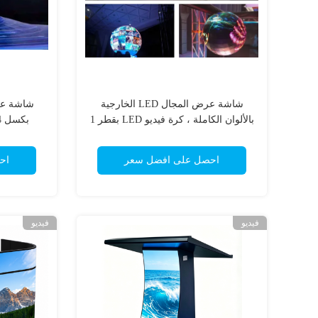
شاشة عرض المجال LED الخارجية
بالألوان الكاملة ، كرة فيديو LED بقطر 1
بكسل 4 مم ، إعداد سهل وموثوق
متر
احصل على افضل سعر
اح
فيديو
فيديو