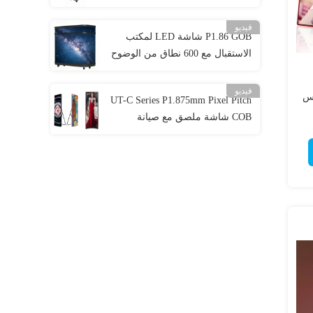
تحديث 3840 هرتز للشاشات
التعليمية
فيديو
P1.86 GOB شاشة LED لمكتب
الاستقبال مع 600 نطاق من الوضوح
تشغيل Plug-and-Play وصيانة
الوصول الأمامي
فيديو
قاس
UT-C Series P1.875mm Pixel Pitch
COB شاشة ملصق مع صيانة
الخدمة الأمامية ومعدل تحديث
3840 هرتز