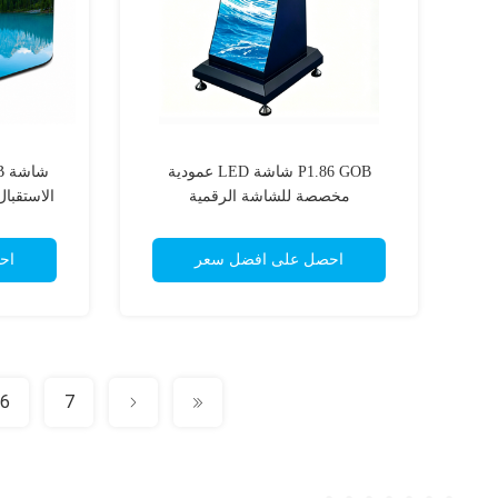
P1.86 GOB شاشة LED عمودية
مخصصة للشاشة الرقمية
وصيانة الو
احصل على افضل سعر
اح
6
7