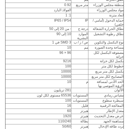
منطقة مجلس الوزراء
متر مربع.
0.92
مواد مجلس الوزراء
الفولاذ البارد
ابعاد متزنة
1: 1
حماية الدخول (أمامي /
IP
IP65 / IP54
خلفي)
نطاق الحرارة الشغالة
درجة.ج
- من 20 إلى 50
نطاق رطوبة التشغيل
الموارد
10 إلى 90
البشرية
نوع البكسل والتكوين
ص / ز / ب
SMD 3 في 1
مساحة وحدة الصورة
مم
10
مصفوفة البكسل لكل
96 × 96
خزانة
بكسل لكل خزانة
9216
خطوط لكل متر
100
بكسل لكل متر مربع
10000
المصابيح لكل متر مربع
10000
الحد الأدنى لمسافة
م
10
الرؤية الموصى بها
الألوان
281 تريليون
مقياس رمادي
المستويات
65536 مستوى لكل لون
سيطرة سطوع
المستويات
100
المعالجة الرقمية
قليل
16
معدل الإطار
هيرتز
60
عرض معدل التحديث
هيرتز
1920
مساهمة الجهد
بطالة
110/240
تردد طاقة الإدخال
هيرتز
50/60