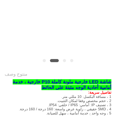
الخصوصية
منتوج وصف
شاشة LED خارجية ملونة كاملة P10 خارجية ، خدمة
أمامية أحادية الوجه مثبتة على الحائط
تفاصيل سريعة:
1 ، مسافة البكسل: 10 مللي متر.
2 ، حجم مخصص وفقا لمكان التثبيت.
3 ، تصنيف IP: أمامي: IP65 / خلفي: IP54.
4 ، SMD حقيقي ، زاوية عرض واسعة: 160 درجة / 160 درجة.
5 ، وجه واحد ، خدمة أمامية ، سهل للصيانة.