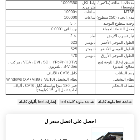
مدخلات الطاقة (ماكس /
واط لكل
1000/350
متوسط)
متر مربع
MTBF
ساعات
≥10000
مدى الحياة (50٪ سطوع)
ساعات
100000
وحدة سطوع التوحيد
＜ 5
معدل النقطة العمياء
ين ياباني 0.0001
تيار تسرب الأرض
أماه
＜ 2
الطول الموجي الأحمر
نانومتر
623
الطول الموجي الأخضر
نانومتر
525
الطول الموجي الأزرق
نانومتر
470
تنسيق إدخال اللوحة (مع
VGA ، DVI ، SDI ، YPbPr (HDTV) ، مركب ،
معالج الفيديو)
S-Video ، تلفزيون
ربط البيانات
كابل CAT6 / الألياف
نظام التشغيل
نظام التشغيل Windows (XP / Vista / 7/8/10)
مسافة التحكم
حتى 180 مترًا بواسطة كابل CAT6 ، ألياف
أحادية تصل إلى 15 كيلومترًا.
شاشة led ملونة كاملة
شاشة ملونة كاملة led
إشارات led بألوان كاملة
احصل على افضل سعر ل