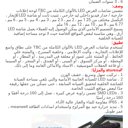
6 ، 3 سنوات الضمان.
وصف:
تتضمن شاشات العرض LED بالألوان الكاملة من TBC لوحة إعلانات
خارجية / جدار فيديو داخلي ليد خارجي ، تثبيت ثابت أو شاشة LED للإيجار ،
البكسل مختلف من 1.25 مم ، 2 مم ، 2.5 مم ، 3 مم ، 4 مم ، 5 مم ، 6 مم ،
6.77 مم ، 8 مم ، 10 مم ، 12 مم ، 16 ملم.
يسمح التصميم الأمامي الذي يمكن الوصول إليه للعملاء بعمل شاشة LED
أرق ، وهي مناسبة لبعض المواقع الخاصة حيث لا توجد مساحة إضافية
للصيانة الخلفية.
تطبيق:
تُستخدم شاشات العرض LED بالألوان الكاملة من TBC على نطاق واسع
للإعلانات التجارية ، والبث الإعلامي ، وخلفية المسرح ، والمثبتة على
الحائط ، أو المثبتة على عمود أو معلقة في المدرسة ، أو المطار ، أو
المحطة ، أو مركز التسوق ، أو المبنى ، أو الفندق ، أو المتجر ، أو السينما
، أو قاعة الحفلات الموسيقية ، الاستاد والأماكن العامة وما إلى ذلك.
F
ه
atures والمزايا
:
1 ، تركيب سهل وسريع ، خفيف الوزن.
2 ، شاشة LED للصيانة الجانبية الأمامية والتي تلغي مساحة الصيانة
للشاشة الخلفية لتحقيق الصيانة السابقة ، حتى نتمكن من جعلها رقيقة
جدًا لبعض مواقع التثبيت الخاصة.
3 ، SMD LEDs تضمن زاوية عرض كبيرة ، تصل إلى 160 درجة أفقيًا و
160 درجة رأسيًا.
4 ، IP65 مقاومة للماء والغبار عالية الأداء.
5 ، تبديد حرارة جيد مع المراوح واستخدام امدادات الطاقة meanwell ،
عمر طويل.