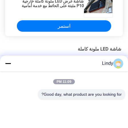
شاشة عرض LED ملونة كاملة خارجية
P10 مثبتة على الحائط مع خدمة أمامية
ذات وجه واحد
استمر
شاشة LED ملونة كاملة
شاشة LED ملونة كاملة عالية الدقة P4 لمركز التسوق / المرحلة
Lindy
واضح P2 التجاري أدى عرض الملعب صغير 256 X 128mm فيديو الجدار
11:09 PM
شاشة LED ملونة كاملة رفيعة للغاية بكسل 3.91 ملم معدل تحديث
عالي 1920 هرتز
Good day, what product are you looking for?
فئات شعبية
جميع
شاشة COB LED
شاشة HD LED