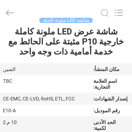
2026
Topbright
Creation
Limited.
All
شاشة LED ملونة كاملة
Rights
Reserved.
شاشة عرض LED ملونة كاملة
الصفحة
خارجية P10 مثبتة على الحائط مع
الرئيسية
خدمة أمامية ذات وجه واحد
منتجات
مكان المنشأ:
الصين
عرض
اسم العلامة
TBC
الواقع
التجارية:
الافتراضي
إصدار الشهادات:
CE-EMC, CE-LVD, RoHS, ETL, FCC
رقم الموديل:
E10-A
معلومات
الحد الأدنى
10 م 2
عنا
لكمية: