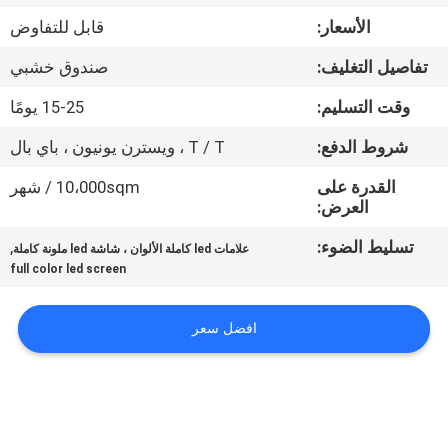
الأسعار:
قابل للتفاوض
جولة
تفاصيل التغليف:
صندوق خشبي
في
وقت التسليم:
15-25 يومًا
المعمل
شروط الدفع:
T / T ، ويسترن يونيون ، باي بال
مراقبة
القدرة على
10،000sqm / شهر
العرض:
الجودة
تسليط الضوء:
,
علامات led كاملة الألوان ، شاشة led ملونة كاملة
full color led screen
أخبار
افضل سعر
خريطة
الموقع
سياسة