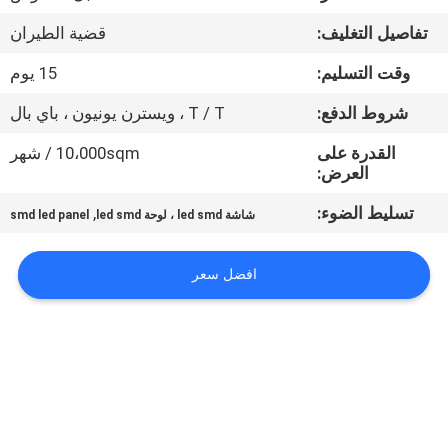
تفاصيل التغليف:
قضية الطيران
جولة
وقت التسليم:
15 يوم
في
المعمل
شروط الدفع:
T / T ، ويسترن يونيون ، باي بال
القدرة على
10،000sqm / شهر
العرض:
مراقبة
الجودة
تسليط الضوء:
,
شاشة led smd ، لوحة led smd
smd led panel
أخبار
افضل سعر
خريطة
الموقع
سياسة