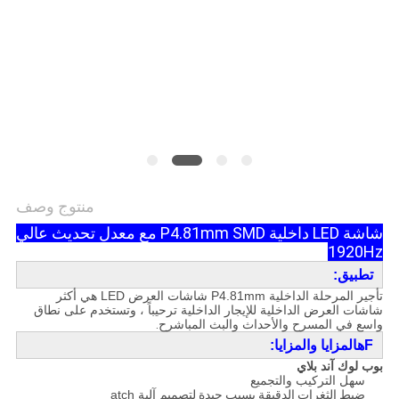
الخصوصية
منتوج وصف
شاشة LED داخلية P4.81mm SMD مع معدل تحديث عالي
1920Hz
تطبيق:
تأجير المرحلة الداخلية P4.81mm
شاشات العرض LED هي أكثر
شاشات العرض الداخلية للإيجار الداخلية ترحيباً ، وتستخدم على نطاق
واسع في المسرح والأحداث والبث المباشر
ح.
F
ه
المزايا والمزايا:
بوب لوك آند بلاي
سهل التركيب والتجميع
ضبط الثغرات الدقيقة بسبب جيدة ل
تصميم آلية atch