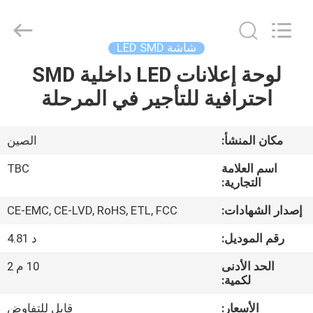
2026
Topbright
Creation
Limited.
All
شاشة LED SMD
Rights
Reserved.
لوحة إعلانات LED داخلية SMD
الصفحة
احترافية للتأجير في المرحلة
الرئيسية
منتجات
مكان المنشأ:
الصين
اسم العلامة
TBC
عرض
التجارية:
الواقع
إصدار الشهادات:
CE-EMC, CE-LVD, RoHS, ETL, FCC
الافتراضي
رقم الموديل:
د 4.81
الحد الأدنى
10 م 2
معلومات
لكمية:
عنا
الأسعار:
قابل للتفاوض