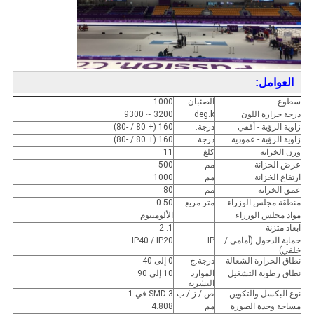
العوامل:
سطوع
الصئبان
1000
درجة حرارة اللون
deg.k
3200 ~ 9300
زاوية الرؤية - أفقي
درجة.
160 (+ 80 / -80)
زاوية الرؤية - عمودية
درجة.
160 (+ 80 / -80)
وزن الخزانة
كلغ
11
عرض الخزانة
مم
500
ارتفاع الخزانة
مم
1000
عمق الخزانة
مم
80
منطقة مجلس الوزراء
متر مربع.
0.50
مواد مجلس الوزراء
الألومنيوم
ابعاد متزنة
1: 2
حماية الدخول (أمامي /
IP
IP40 / IP20
خلفي)
نطاق الحرارة الشغالة
درجة.ج
0 إلى 40
نطاق رطوبة التشغيل
الموارد
10 إلى 90
البشرية
نوع البكسل والتكوين
ص / ز / ب
SMD 3 في 1
مساحة وحدة الصورة
مم
4.808