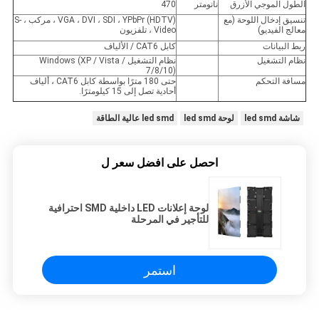
الطول الموجي الأزرق
نانومتر
470
تنسيق إدخال اللوحة (مع
VGA ، DVI ، SDI ، YPbPr (HDTV) ، مركب ، S-
معالج الفيديو)
Video ، تلفزيون
ربط البيانات
كابل CAT6 / الألياف
نظام التشغيل
نظام التشغيل Windows (XP / Vista /
7/8/10)
مسافة التحكم
حتى 180 مترًا بواسطة كابل CAT6 ، ألياف
أحادية تصل إلى 15 كيلومترًا.
شاشة led smd
لوحة led smd
led smd عالية الطاقة
احصل على افضل سعر ل
لوحة إعلانات LED داخلية SMD احترافية
للتأجير في المرحلة
استمر