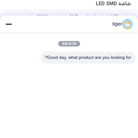
شاشة LED SMD
شاشة LED داخلية عالية الدقة SMD داخلية P3.91mm مع لوحة من
الألومنيوم المصبوب
tiger
داخل شاشة LED رفيعة جدًا ومرحلة خلفية مع 4.81 ملم بكسل
9:39 AM
P5 Aluminium Smd Led Display Panel بالألوان الكاملة سهلة
التركيب للأماكن العامة
Good day, what product are you looking for?
فئات شعبية
جميع
شاشة COB LED
شاشة HD LED
شاشة عرض الإعلانات 
شاشة LED للإيجار
LED
شاشة LED محيط 
شاشة LED الشبكية
الملعب