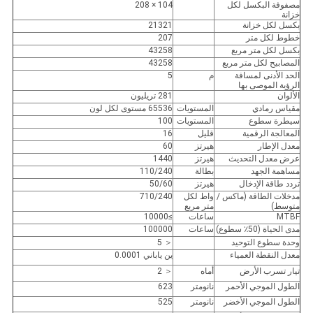
مصفوفة البكسل لكل
104 × 208
خزانة
بكسل لكل خزانة
21321
خطوط لكل متر
207
بكسل لكل متر مربع
43258
المصابيح لكل متر مربع
43258
الحد الأدنى لمسافة
م
5
الرؤية الموصى بها
الألوان
281 تريليون
مقياس رمادي
المستويات
65536 مستوى لكل لون
سيطرة سطوع
المستويات
100
المعالجة الرقمية
قليل
16
معدل الإطار
هيرتز
60
عرض معدل التحديث
هيرتز
1440
مساهمة الجهد
بطالة
110/240
تردد طاقة الإدخال
هيرتز
50/60
مدخلات الطاقة (ماكس /
واط لكل
710/240
متوسط)
متر مربع
MTBF
ساعات
≥10000
مدى الحياة (50٪ سطوع)
ساعات
100000
وحدة سطوع التوحيد
＜ 5
معدل النقطة العمياء
ين ياباني 0.0001
تيار تسرب الأرض
أماه
＜ 2
الطول الموجي الأحمر
نانومتر
623
الطول الموجي الأخضر
نانومتر
525