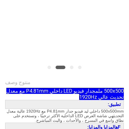
الخصوصية
منتوج وصف
500x500 ملم
جدار فيديو LED داخلي P4.81mm مع معدل
تحديث عالي 1920Hz
تطبيق:
500x500mm داخلي ليد فيديو جدار P4.81mm مع 1920Hz عالية معدل
التحديث
هي شاشة العرض LED الداخلية الأكثر ترحيبًا ، وتستخدم على
نطاق واسع في المسرح ، والأحداث ، والبث المباشر
ح.
F
ه
المزايا والمزايا: