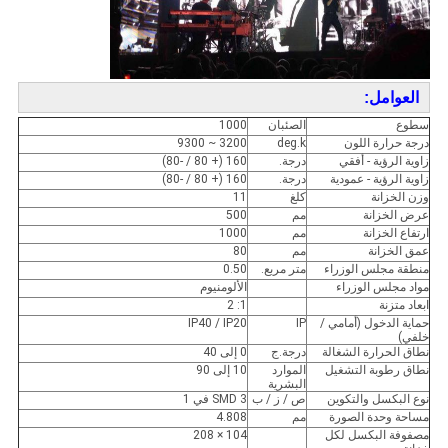
العوامل:
سطوع
الصئبان
1000
درجة حرارة اللون
deg.k
3200 ~ 9300
زاوية الرؤية - أفقي
درجة.
160 (+ 80 / -80)
زاوية الرؤية - عمودية
درجة.
160 (+ 80 / -80)
وزن الخزانة
كلغ
11
عرض الخزانة
مم
500
ارتفاع الخزانة
مم
1000
عمق الخزانة
مم
80
منطقة مجلس الوزراء
متر مربع.
0.50
مواد مجلس الوزراء
الألومنيوم
ابعاد متزنة
1: 2
حماية الدخول (أمامي /
IP
IP40 / IP20
خلفي)
نطاق الحرارة الشغالة
درجة.ج
0 إلى 40
نطاق رطوبة التشغيل
الموارد
10 إلى 90
البشرية
نوع البكسل والتكوين
ص / ز / ب
SMD 3 في 1
مساحة وحدة الصورة
مم
4.808
مصفوفة البكسل لكل
104 × 208