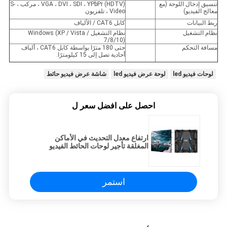
تنسيق إدخال اللوحة (مع
VGA ، DVI ، SDI ، YPbPr (HDTV) ، مركب ، S-
معالج الفيديو)
Video ، تلفزيون
ربط البيانات
كابل CAT6 / الألياف
نظام التشغيل
نظام التشغيل Windows (XP / Vista /
7/8/10)
مسافة التحكم
حتى 180 مترًا بواسطة كابل CAT6 ، ألياف
أحادية تصل إلى 15 كيلومترًا.
لوحات فيديو led
لوحة عرض فيديو led
شاشة عرض فيديو حائط
احصل على افضل سعر ل
ارتفاع معدل التحديث في الأماكن
المغلقة تأجير لوحات الحائط الفيديو
4.81mm 1920hz
استمر