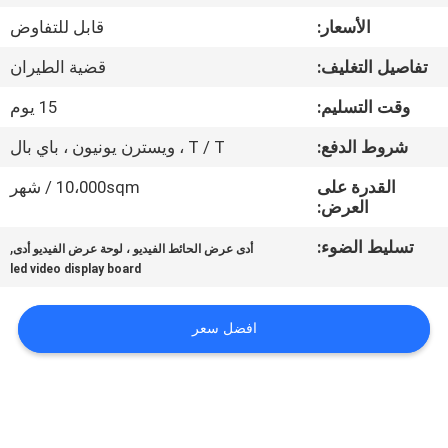
الأسعار:
قابل للتفاوض
جولة
تفاصيل التغليف:
قضية الطيران
في
وقت التسليم:
15 يوم
المعمل
شروط الدفع:
T / T ، ويسترن يونيون ، باي بال
مراقبة
القدرة على
10،000sqm / شهر
العرض:
الجودة
تسليط الضوء:
,
أدى عرض الحائط الفيديو ، لوحة عرض الفيديو أدى
led video display board
أخبار
افضل سعر
خريطة
الموقع
سياسة