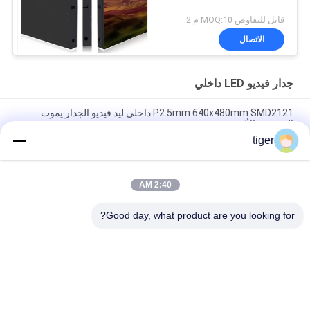
قابل للتفاوض MOQ:10 م 2
الاتصال
جدار فيديو LED داخلي
P2.5mm 640x480mm SMD2121 داخلي ليد فيديو الجدار يموت
المصبوب الألومنيوم
tiger
SMD2121 HD 4K LED Video Wall مع خزانة من الألومنيوم المصبوب
640x480mm
2:40 AM
ثابت P3mm 576x576mm جدار الفيديو LED الداخلي 3840Hz معدل
التحديث
Good day, what product are you looking for?
فئات شعبية
جميع
شاشة COB LED
شاشة HD LED