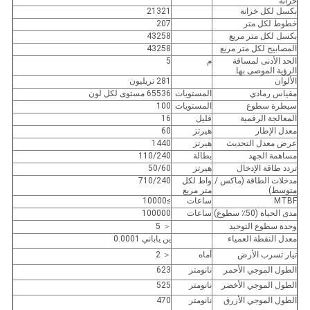
خزانة
بكسل لكل خزانة
21321
خطوط لكل متر
207
بكسل لكل متر مربع
43258
المصابيح لكل متر مربع
43258
الحد الأدنى لمسافة
م
5
الرؤية الموصى بها
الألوان
281 تريليون
مقياس رمادي
المستويات
65536 مستوى لكل لون
سيطرة سطوع
المستويات
100
المعالجة الرقمية
قليل
16
معدل الإطار
هيرتز
60
عرض معدل التحديث
هيرتز
1440
مساهمة الجهد
بطالة
110/240
تردد طاقة الإدخال
هيرتز
50/60
مدخلات الطاقة (ماكس /
واط لكل
710/240
متوسط)
متر مربع
MTBF
ساعات
≥10000
مدى الحياة (50٪ سطوع)
ساعات
100000
وحدة سطوع التوحيد
＜ 5
معدل النقطة العمياء
ين ياباني 0.0001
تيار تسرب الأرض
أماه
＜ 2
الطول الموجي الأحمر
نانومتر
623
الطول الموجي الأخضر
نانومتر
525
الطول الموجي الأزرق
نانومتر
470