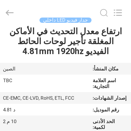
2026
Topbright
Creation
Limited.
All
جدار فيديو LED داخلي
Rights
Reserved.
ارتفاع معدل التحديث في الأماكن
الصفحة
المغلقة تأجير لوحات الحائط
الرئيسية
الفيديو 4.81mm 1920hz
منتجات
مكان المنشأ:
الصين
عرض
اسم العلامة
TBC
الواقع
التجارية:
الافتراضي
إصدار الشهادات:
CE-EMC, CE-LVD, RoHS, ETL, FCC
رقم الموديل:
د 4.81
معلومات
الحد الأدنى
10 م 2
عنا
لكمية: