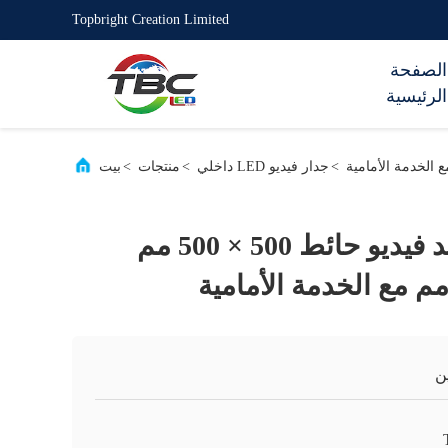
Topbright Creation Limited
الصفحة
الرئيسية
>
جدار فيديو LED داخلي
>
منتجات
>
بيت
4K Hd داخلي ليد فيديو حائط 500 × 500 مم
ن