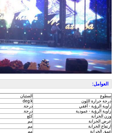
العوامل:
سطوع
الصئبان
درجة حرارة اللون
deg.k
زاوية الرؤية - أفقي
درجة.
زاوية الرؤية - عمودية
درجة.
وزن الخزانة
كلغ
عرض الخزانة
مم
ارتفاع الخزانة
مم
عمق الخزانة
مم