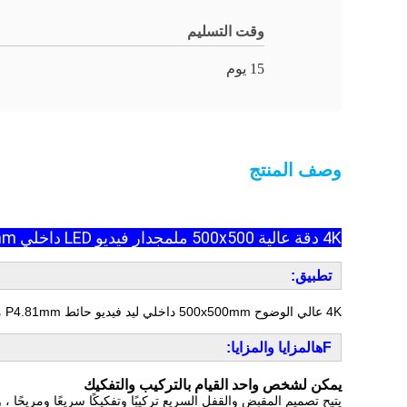
وقت التسليم
15 يوم
وصف المنتج
4K دقة عالية 500x500 ملم
جدار فيديو LED داخلي P4.81mm مع خدمة أمامية
تطبيق:
4K عالي الوضوح 500x500mm داخلي ليد فيديو حائط P4.81mm مع خدمة أمامية
F
ه
المزايا والمزايا:
يمكن لشخص واحد القيام بالتركيب والتفكيك
يتيح تصميم المقبض والقفل السريع تركيبًا وتفكيكًا سريعًا ومريحًا 