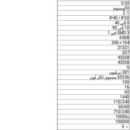
0.50
الألومنيوم
1: 2
IP40 / IP20
0 إلى 40
10 إلى 90
SMD 3 في 1
4.808
104 × 208
21321
207
43258
43258
5
281 تريليون
65536 مستوى لكل لون
100
16
60
1440
110/240
50/60
710/240
≥10000
100000
＜ 5