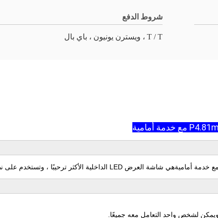
شروط الدفع
T / T ، ويسترن يونيون ، باي بال
هي شاشة العرض LED الداخلية الأكثر ترحيبًا ، وتستخدم على نطاق واسع في المسرح ، والأحداث ، والبث المباشر
، ويمكن لشخص واحد التعامل معه جميعًا.