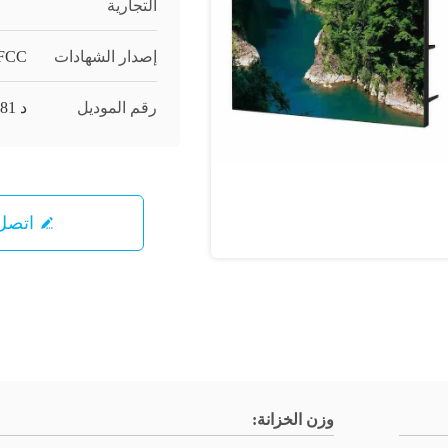
التجارية
إصدار الشهادات
 FCC
رقم الموديل
د 4.81
اتصل 
وزن الخزانة: