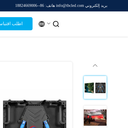
بريد إلكتروني info@tbcled.com
هاتف: 86--18824669006


اطلب اقتبا