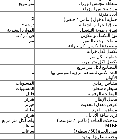
منطقة مجلس الوزراء
متر مربع.
مواد مجلس الوزراء
ابعاد متزنة
حماية الدخول (أمامي / خلفي)
IP
نطاق الحرارة الشغالة
درجة.ج
نطاق رطوبة التشغيل
الموارد البشرية
نوع البكسل والتكوين
ص / ز / ب
مساحة وحدة الصورة
مم
مصفوفة البكسل لكل خزانة
بكسل لكل خزانة
خطوط لكل متر
بكسل لكل متر مربع
المصابيح لكل متر مربع
الحد الأدنى لمسافة الرؤية الموصى بها
م
الألوان
مقياس رمادي
المستويات
سيطرة سطوع
المستويات
المعالجة الرقمية
قليل
معدل الإطار
هيرتز
عرض معدل التحديث
هيرتز
مساهمة الجهد
بطالة
تردد طاقة الإدخال
هيرتز
مدخلات الطاقة (ماكس / متوسط)
واط لكل متر مربع
MTBF
ساعات
مدى الحياة (50٪ سطوع)
ساعات
وحدة سطوع التوحيد