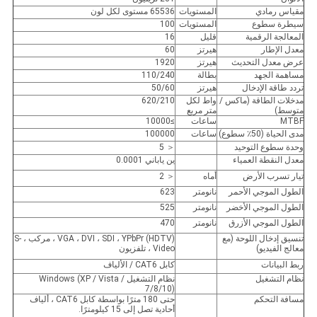
مقياس رمادي
المستويات
65536 مستوى لكل لون
سيطرة سطوع
المستويات
100
المعالجة الرقمية
قليل
16
معدل الإطار
هيرتز
60
عرض معدل التحديث
هيرتز
1920
مساهمة الجهد
بطالة
110/240
تردد طاقة الإدخال
هيرتز
50/60
مدخلات الطاقة (ماكس /
واط لكل
620/210
متوسط)
متر مربع
MTBF
ساعات
≥10000
مدى الحياة (50٪ سطوع)
ساعات
100000
وحدة سطوع التوحيد
＜ 5
معدل النقطة العمياء
ين ياباني 0.0001
تيار تسرب الأرض
أماه
＜ 2
الطول الموجي الأحمر
نانومتر
623
الطول الموجي الأخضر
نانومتر
525
الطول الموجي الأزرق
نانومتر
470
تنسيق إدخال اللوحة (مع
VGA ، DVI ، SDI ، YPbPr (HDTV) ، مركب ، S-
معالج الفيديو)
Video ، تلفزيون
ربط البيانات
كابل CAT6 / الألياف
نظام التشغيل
نظام التشغيل Windows (XP / Vista /
7/8/10)
مسافة التحكم
حتى 180 مترًا بواسطة كابل CAT6 ، ألياف
أحادية تصل إلى 15 كيلومترًا.