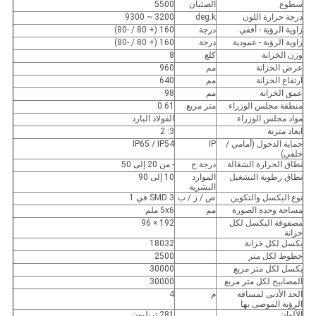
سطوع
الصئبان
5500
درجة حرارة اللون
deg.k
3200 ~ 9300
زاوية الرؤية - أفقي
درجة.
160 (+ 80 / -80)
زاوية الرؤية - عمودية
درجة.
160 (+ 80 / -80)
وزن الخزانة
كلغ
8
عرض الخزانة
مم
960
ارتفاع الخزانة
مم
640
عمق الخزانة
مم
98
منطقة مجلس الوزراء
متر مربع.
0.61
مواد مجلس الوزراء
الفولاذ البارد
ابعاد متزنة
3: 2
حماية الدخول (أمامي /
IP
IP65 / IP54
خلفي)
نطاق الحرارة الشغالة
درجة.ج
- من 20 إلى 50
نطاق رطوبة التشغيل
الموارد
10 إلى 90
البشرية
نوع البكسل والتكوين
ص / ز / ب
SMD 3 في 1
مساحة وحدة الصورة
مم
5x6 ملم
مصفوفة البكسل لكل
192 × 96
خزانة
بكسل لكل خزانة
18032
خطوط لكل متر
2500
بكسل لكل متر مربع
30000
المصابيح لكل متر مربع
30000
الحد الأدنى لمسافة
م
4
الرؤية الموصى بها
الألوان
281 تريليون