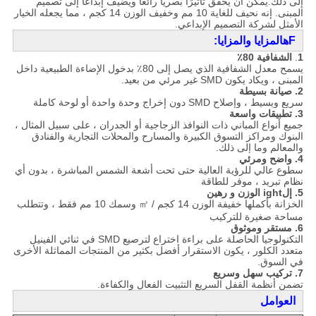
إلى ذلك.
يمكن أن يحقق تأثيرًا بصريًا رائعًا ويضيف إبداعًا إلى تصميم
المبنى.
إنه نحيف للغاية 10 مم وخفيف الوزن 14 كجم ، مما يجعله الخيار
الأمثل لشركة التصميم الإبداعي.
F
ه
المزايا والمزايا:
1
.
الشفافية 80٪
يسمح معدل الشفافية الذي يصل إلى 80٪ بدخول الإضاءة الطبيعية داخل
المبنى ، ويكاد يكون SMD غير مرئي من بعيد.
2.
صيانة بسيطة
سريع وبسيط ، وإصلاح SMD دون إخراج وحدة واحدة أو لوحة كاملة
3.
تطبيقات واسعة
جميع أنواع المباني ذات النوافذ الزجاجية أو الجدران ، على سبيل المثال ،
البنوك ومراكز التسوق الكبيرة والمسارح والمحلات التجارية والفنادق
والمعالم وما إلى ذلك.
4.
واضح ومرئي
سطوع عالي للرؤية العالية حتى تحت أشعة الشمس المباشرة ، بدون أي
نظام تبريد ، موفر للطاقة
5. إل
ight الوزن و ر
هين
الخزانة بأكملها خفيفة الوزن 14 كجم / ㎡ وسمك 10 مم فقط ، وتتطلب
مساحة صغيرة للتركيب
6.
مستقر وموثوق
التكنولوجيا الحاصلة على براءة اختراع لترصيع SMD في ثنائي الفينيل
متعدد الكلور ، يكون الاستقرار أفضل بكثير من المنتجات المماثلة الأخرى
في السوق.
7.
تركيب سهل وسريع
تضمن أنظمة القفل السريع التثبيت الفعال والكفاءة.
العوامل