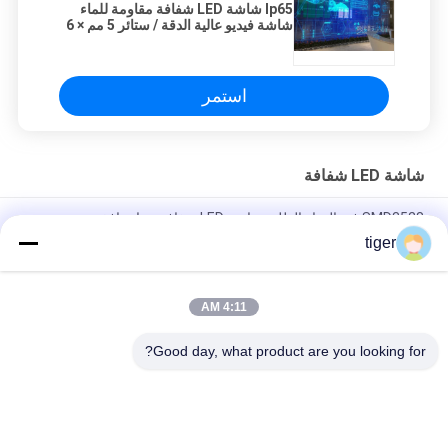
Ip65 شاشة LED شفافة مقاومة للماء
شاشة فيديو عالية الدقة / ستائر 5 مم × 6
مم
استمر
شاشة LED شفافة
SMD3528 في الهواء الطلق شاشة LED شفافة زجاج نافذة عرض
الفيديو
tiger
P3.91mm P7.82mm شاشة LED شفافة 1 متر قطرها مجلس الوزراء
4:11 AM
P3.91mm P7.82mm شاشة LED شفافة عالية معدل التحديث 3840
هرتز
Good day, what product are you looking for?
فئات شعبية
جميع