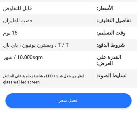
الأسعار:
قابل للتفاوض
جولة
تفاصيل التغليف:
قضية الطيران
في
وقت التسليم:
15 يوم
المعمل
شروط الدفع:
T / T ، ويسترن يونيون ، باي بال
مراقبة
القدرة على
10،000sqm / شهر
العرض:
الجودة
تسليط الضوء:
,
انظر من خلال شاشة LED ، شاشة زجاجية على الحائط
glass wall led screen
أخبار
افضل سعر
خريطة
الموقع
سياسة