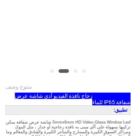
الخصوصية
منتوج وصف
5mmx6mm HD زجاج نافذة الفيديو أدى شاشة عرض
شفافة IP65 للماء
تطبيق:
5mmx6mm HD Video Glass Window Led شاشة عرض شفافة يمكن
تركيبها بسهولة على أ
أي مبنى به نافذة زجاجية أو جدار ، مثل البنوك
ومراكز التسوق الكبيرة والمسارح والمتاجر الكبيرة والفنادق والمعالم وما