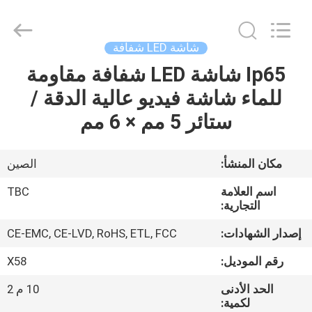
2026
Topbright
Creation
Limited.
All
شاشة LED شفافة
Rights
Reserved.
Ip65 شاشة LED شفافة مقاومة
الصفحة
للماء شاشة فيديو عالية الدقة /
الرئيسية
ستائر 5 مم × 6 مم
منتجات
مكان المنشأ:
الصين
عرض
اسم العلامة
TBC
الواقع
التجارية:
الافتراضي
إصدار الشهادات:
CE-EMC, CE-LVD, RoHS, ETL, FCC
رقم الموديل:
X58
معلومات
الحد الأدنى
10 م 2
عنا
لكمية: