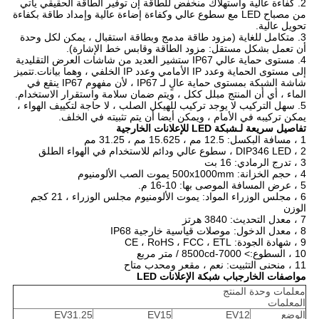
2. كفاءة عالية واستهلاك منخفض للطاقة إن توفير الطاقة الحقيقي يأتي
من مصباح LED مع سطوع عالي وكفاءة إضاءة عالية وإمداد طاقة بكفاءة
تحويل عالية.
3. متكامل للغاية (مزود طاقة مدمج وبطاقة استقبال ، يمكن لكل وحدة
أن تعمل بشكل مستقل: مزود الطاقة وقابس خط الإشارة).
4. مستوى حماية عالي IP67 ستشير العديد من شاشات العرض التقليدية
إلى مستوى الحماية وعدد IP الأمامي وعدد IP الخلفي ، وهما بيانات.تتميز
شاشة الشبكة بمستوى حماية عالٍ لـ IP67 ، لأن مفهوم IP67 ينقع في
الماء ، أي أن المنتج مبلل ككل ، ويتم ضمان سلامة واستقرار الاستخدام.
5. سهل التركيب لا يوجد تركيب للهيكل الصلب ، لا حاجة لتكييف الهواء ،
يمكن تركيبه في الأمام ، ويمكن أيضا أن يتم تثبيته في الخلف.
تفاصيل سريعة لـ
شبكة LED للإعلانات الخارجية
1 ، مسافة البكسل: 12.5 مم ، 15.625 مم ، 31.25 مم
2 ، DIP346 LED ، سطوع عالي ودائم للاستخدام في الهواء الطلق
3 ، تدرج الرمادي: 16 بت
4 ، حجم الخزانة: 500x1000mm يموت الصب الألومنيوم
5 ، عرض المسافة الموصى بها: 10-16 م.
6 ، مجلس الوزراء المواد: يموت الألومنيوم مجلس الوزراء ، 21 كجم
الوزن
7 ، معدل التحديث: 3840 هرتز
8 ، معدل الدخول: موصلات قياسية خارجية IP68
9 ، شهادة الجودة: CE ، RoHS ، FCC ، ETL
10 ، السطوع:> 7000-8500cd / متر مربع
11 ، منحنى التثبيت: نعم ، مقعر ومحدب متاح
مواصفات الخارج
باب شبكة الإعلانات LED
معلمات وحدة المنتج
المعلمات
الوضع
EV12
EV15
EV31.25