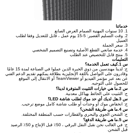
خدماتنا
1. 10 سنوات المهنية الصمام العرض الصانع
2. وقت التسليم القصير: 5-15 يوم عمل ، قابل للتعديل وفقا لطلب
العميل
3. سعر الجملة
4. خدمة صانعي القطع الأصلية وتصنيع التصميم الشخصي
5. منتج قابل للتخصيص عند الطلب
التعليمات
س 1.كيف تعمل الخدمة؟
ج: لدينا مهندسين من ذوي الخبرة الذين عملوا في الصناعة لمدة 15 عامًا
وقادرون على التواصل باللغة الإنجليزية بطلاقة.يمكنهم تقديم الدعم الفني
عن بعد عبر مؤتمر الفيديو أو TeamViewer أو الانتقال إلى الموقع
للحصول على التوجيه.
س 2.ما هي خيارات التثبيت المتوفرة لدينا؟
ج: التثبيت على الحائط بهياكل معدنية.
س 3.هل لديك أي حد موك لطلب شاشة LED؟
ج: انخفاض موك أو وحدات أو طلب شاشة كامل موضع ترحيب.
س 4.ما هي طريقة الشحن؟
ج: الشحن الجوي والبحري والقطارات حسب المنطقة المختلفة.
س 5.ما هي طريقة الدفع؟
ج: في الغالب نحن نقبل النقل البرقي ، 50٪ قبل الإنتاج و 50٪ الرصيد
قبل الشحن.