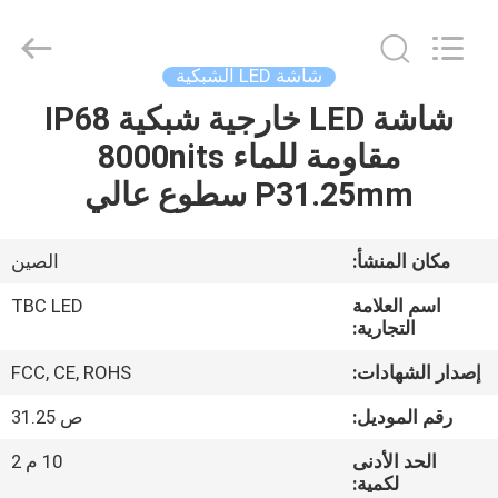
2026
Topbright
Creation
Limited.
All
شاشة LED الشبكية
Rights
Reserved.
شاشة LED خارجية شبكية IP68
الصفحة
مقاومة للماء 8000nits
الرئيسية
P31.25mm سطوع عالي
منتجات
مكان المنشأ:
الصين
عرض
اسم العلامة
TBC LED
الواقع
التجارية:
الافتراضي
إصدار الشهادات:
FCC, CE, ROHS
رقم الموديل:
ص 31.25
معلومات
الحد الأدنى
10 م 2
عنا
لكمية: