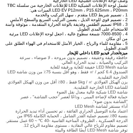
وصف لوحة الإعلانات الشبكية LED الخارجية
تشمل لوحة الإعلانات الشبكية LED للإعلانات الخارجية من سلسلة TBC
LED EV P12mm ، P15.625mm ، P20mm.الميزات هي:
1 ، تصميم شريط LED متقدم ، سهل التركيب والخدمة
2 ، تصميم قوي للوحة الذيل ، يضمن التركيب السريع والسطح الأملس
3 ، IP68 تصميم الطقس وقذيفة بالوعة الحرارة المتقدمة ، موثوقة وآمنة
للاستخدام على المدى الطويل
4 ، 7000-8500 شمعة سطوع عالية ، اجعل لوحة الإعلانات LED مرئية
من أي مكان
5 ، مقاومة للماء والرياح ، الخيار الأمثل للاستخدام في الهواء الطلق على
المدى الطويل
ميزة
ل
جدار فيديو LED داخلي للإيجار
حافظة رقيقة وخفيفة ، تصميم بدون مروحة ، لا ضوضاء ، سرعة
التركيب والصيانة ، تبديد الحرارة العالي.
شاشة LED Mesh خفيفة للغاية ورقيقة للغاية
الصندوق 6.4 كجم / ㎡ فقط ، وهو أقل بنسبة 75٪ من وزن شاشة LED
الخارجية التقليدية.
يزن الهيكل الفولاذي 5kg / ㎡ فقط ، 80٪ أقل من وزن الهيكل الفولاذي
للشاشة LED الخارجية التقليدية.
شاشة LED شبكية عالية معدل نقل الضوء
حماية فعالة لإضاءة المبنى ، وداعًا لعصر "حجب الشاشة" ، عصر
"الشاشة بدون ضوء".
أداء مستقر لشاشة LED Mesh
اعتماد مادة التوصيل الحراري الفائقة ، تم تحسين أداء تبديد الحرارة
بنسبة 80٪.تصميم عملية القدر الشامل ، الحماية الكاملة IP65 من
الدرجة العسكرية ، الظروف المناخية القاسية -40 ℃ ~ 60 عمل مستقر.
تصميم مقاوم للرياح عالي النفاذية ، مستوى مقاومة الرياح 12.
توفر شاشة LED Mesh أيضًا الطاقة والبيئة