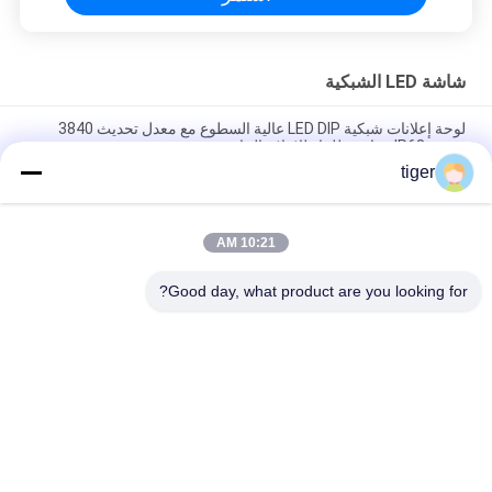
شاشة LED الشبكية
لوحة إعلانات شبكية LED DIP عالية السطوع مع معدل تحديث 3840
هرتز وIP68 مقاومة للماء للإعلان الخارجي
tiger
شاشة LED الشبكة الخارجية P25-25 مع 8000nits سطوع عالية IP68
مقاومة للماء وخفيفة الوزن التصميم للرؤية الفائقة
10:21 AM
شاشة LED الشبكة الخارجية مع 8000nits الوضوح العالي IP68 مقاومة
للماء والتصميم خفيف الوزن
Good day, what product are you looking for?
فئات شعبية
جميع
شاشة COB LED
شاشة HD LED
شاشة عرض الإعلانات 
شاشة LED للإيجار
LED