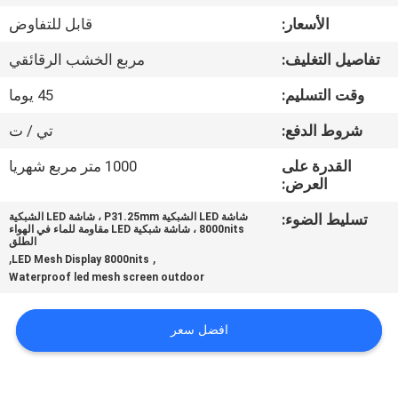
الأسعار:
قابل للتفاوض
جولة
تفاصيل التغليف:
مربع الخشب الرقائقي
في
وقت التسليم:
45 يوما
المعمل
شروط الدفع:
تي / ت
مراقبة
القدرة على
1000 متر مربع شهريا
العرض:
الجودة
تسليط الضوء:
شاشة LED الشبكية P31.25mm ، شاشة LED الشبكية
8000nits ، شاشة شبكية LED مقاومة للماء في الهواء
أخبار
الطلق
,
,
LED Mesh Display 8000nits
Waterproof led mesh screen outdoor
خريطة
الموقع
افضل سعر
سياسة