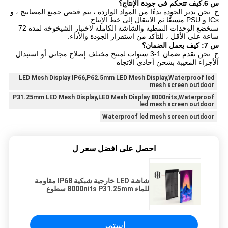
س 6.كيف تتحكم في جودة الإنتاج؟
ج: نحن ندير الجودة بدءًا من المواد الواردة ، يتم فحص جميع المصابيح ، و
ICs و PSU مسبقًا ثم الانتقال إلى خط الإنتاج.
ستخضع الوحدات النمطية والشاشة الكاملة لاختبار الشيخوخة لمدة 72
ساعة على الأقل ، للتأكد من استقرار الجودة والأداء.
س 7: كيف يعمل الضمان؟
ج: نحن نقدم ضمان 1-3 سنوات لمنتج مختلف.إصلاح مجاني أو استبدال
الأجزاء المعيبة بشحن أحادي الاتجاه
LED Mesh Display IP66,P62.5mm LED Mesh Display,Waterproof led
mesh screen outdoor
P31.25mm LED Mesh Display,LED Mesh Display 8000nits,Waterproof
led mesh screen outdoor
Waterproof led mesh screen outdoor
احصل على افضل سعر ل
شاشة LED خارجية شبكية IP68 مقاومة
للماء 8000nits P31.25mm سطوع
عالي
استمر