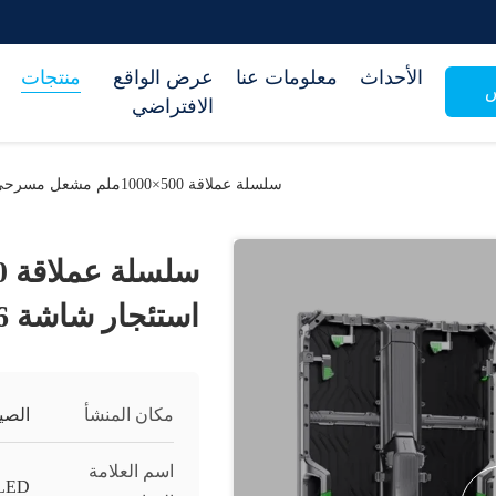
الأحداث
معلومات عنا
عرض الواقع
منتجات
س
الافتراضي
سلسلة عملاقة 500×1000ملم مشعل مسرحي استئجار شاشة P2.6
استئجار شاشة P2.6
مكان المنشأ
الصي
اسم العلامة
LED