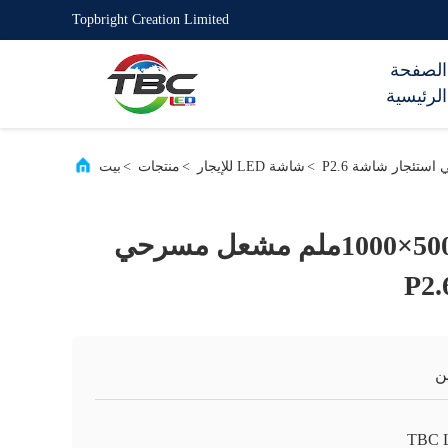
Topbright Creation Limited
الصفحة
الرئيسية
>
شاشة LED للإيجار
>
منتجات
>
بيت
سلسلة عملاقة 500×1000ملم مشعل مسرحي
ن
TBC 