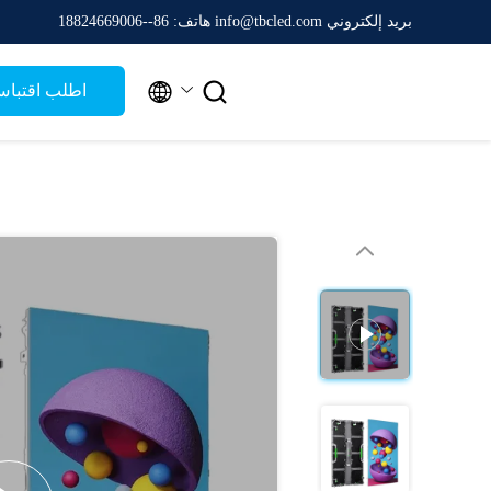
بريد إلكتروني info@tbcled.com
هاتف: 86--18824669006


اطلب اقتبا