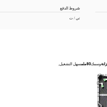
شروط الدفع
تي / ت
وسمك
80ملم
سهل التشغيل
,