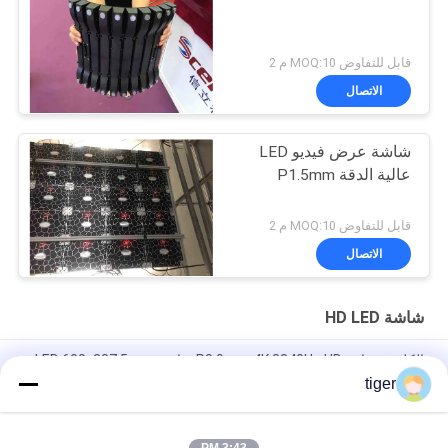
قابل للتفاوض MOQ:10 م 2
الاتصال
شاشة عرض فيديو LED
عالية الدقة P1.5mm
قابل للتفاوض MOQ:10 م 2
الاتصال
شاشة HD LED
الكل في واحد P0.9mm 4K 3840Hz HD شاشة LED 600x337.5mm
خزانة
tiger
شاشة LED داخلية P0.9mm ذات درجة البكسل الدقيقة ، لوحة LED
للخدمة الأمامية