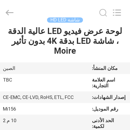
2026
Topbright
Creation
Limited.
All
شاشة HD LED
Rights
Reserved.
لوحة عرض فيديو LED عالية الدقة
الصفحة
، شاشة LED بدقة 4K بدون تأثير
الرئيسية
Moire
منتجات
مكان المنشأ:
الصين
عرض
اسم العلامة
TBC
الواقع
التجارية:
الافتراضي
إصدار الشهادات:
CE-EMC, CE-LVD, RoHS, ETL, FCC
رقم الموديل:
Mi156
معلومات
الحد الأدنى
10 م 2
عنا
لكمية: