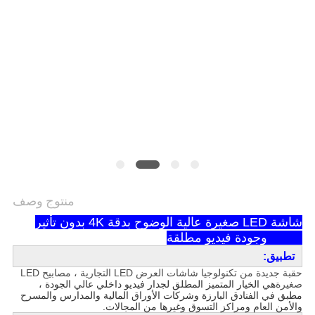
الخصوصية
منتوج وصف
شاشة LED صغيرة عالية الوضوح بدقة 4K بدون تأثير
Moire وجودة فيديو مطلقة
تطبيق:
حقبة جديدة من تكنولوجيا شاشات العرض LED التجارية ، مصابيح LED
صغيرة
هي الخيار المتميز المطلق لجدار فيديو داخلي عالي الجودة ،
مطبق في الفنادق البارزة وشركات الأوراق المالية والمدارس والمسرح
والأمن العام ومراكز التسوق وغيرها من المجالات.