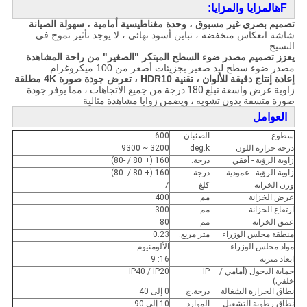
F
ه
المزايا والمزايا:
تصميم بصري غير مسبوق ، وحدة مغناطيسية أمامية ، سهولة الصيانة
شاشة انعكاس منخفضة ، تباين أسود نهائي ، لا يوجد تأثير تموج في
النسيج
يعزز تصميم مصدر ضوء السطح المبتكر "الصغير" من راحة المشاهدة
مصدر ضوء سطح ليد صغير بجزيئات أصغر من 100 ميكروغرام
إعادة إنتاج دقيقة للألوان ، تقنية HDR10 ، تعرض جودة صورة 4K مطلقة
زاوية عرض واسعة تبلغ 180 درجة من جميع الاتجاهات ، مما يوفر جودة
صورة متسقة بدون تشويه ، ويضمن زوايا مشاهدة مثالية
العوامل
سطوع
الصئبان
600
درجة حرارة اللون
deg.k
3200 ~ 9300
زاوية الرؤية - أفقي
درجة.
160 (+ 80 / -80)
زاوية الرؤية - عمودية
درجة.
160 (+ 80 / -80)
وزن الخزانة
كلغ
7
عرض الخزانة
مم
400
ارتفاع الخزانة
مم
300
عمق الخزانة
مم
80
منطقة مجلس الوزراء
متر مربع.
0.23
مواد مجلس الوزراء
الألومنيوم
ابعاد متزنة
16: 9
حماية الدخول (أمامي /
IP
IP40 / IP20
خلفي)
نطاق الحرارة الشغالة
درجة.ج
0 إلى 40
نطاق رطوبة التشغيل
الموارد
10 إلى 90