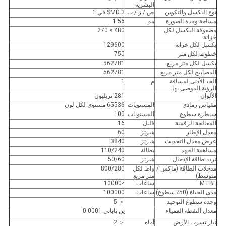
البشرية
نوع البكسل والتكوين
ص / ز / ب
SMD 3 في 1
مساحة وحدة الصورة
مم
1.56
مصفوفة البكسل لكل
480 × 270
خزانة
بكسل لكل خزانة
129600
خطوط لكل متر
750
بكسل لكل متر مربع
562781
المصابيح لكل متر مربع
562781
الحد الأدنى لمسافة
م
1
الرؤية الموصى بها
الألوان
281 تريليون
مقياس رمادي
المستويات
65536 مستوى لكل لون
سيطرة سطوع
المستويات
100
المعالجة الرقمية
قليل
16
معدل الإطار
هيرتز
60
عرض معدل التحديث
هيرتز
3840
مساهمة الجهد
بطالة
110/240
تردد طاقة الإدخال
هيرتز
50/60
مدخلات الطاقة (ماكس /
واط لكل
800/280
متوسط)
متر مربع
MTBF
ساعات
≥10000
مدى الحياة (50٪ سطوع)
ساعات
100000
وحدة سطوع التوحيد
＜ 5
معدل النقطة العمياء
ين ياباني 0.0001
تيار تسرب الأرض
أماه
＜ 2