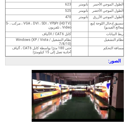
الطول الموجي الأحمر
نانومتر
623
الطول الموجي الأخضر
نانومتر
525
الطول الموجي الأزرق
نانومتر
470
تنسيق إدخال اللوحة (مع
VGA ، DVI ، SDI ، YPbPr (HDTV) ، مركب ، S-
معالج الفيديو)
Video ، تلفزيون
ربط البيانات
كابل CAT6 / الألياف
نظام التشغيل
نظام التشغيل Windows (XP / Vista /
7/8/10)
مسافة التحكم
حتى 180 مترًا بواسطة كابل CAT6 ، ألياف
أحادية تصل إلى 15 كيلومترًا.
الصور: