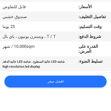
الأسعار:
قابل للتفاوض
جولة
تفاصيل التغليف:
صندوق خشبي
في
وقت التسليم:
25 يوما
المعمل
شروط الدفع:
T / T ، ويسترن يونيون ، باي بال
مراقبة
القدرة على
10،000sqm / شهر
العرض:
الجودة
تسليط الضوء:
,
شاشة LED عالية السطوع ، شاشة LED عالية الدقة
high resolution led display
أخبار
افضل سعر
خريطة
الموقع
سياسة