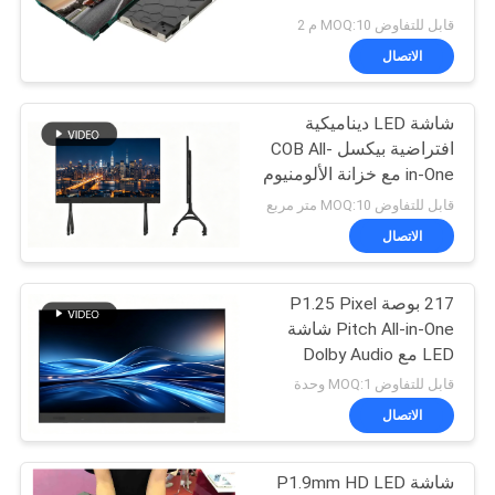
قابل للتفاوض MOQ:10 م 2
الاتصال
شاشة LED ديناميكية
افتراضية بيكسل COB All-
in-One مع خزانة الألومنيوم
المصبوبة بالموت ومعدل
قابل للتفاوض MOQ:10 متر مربع
تحديث 3840 هرتز للتعليم
الاتصال
217 بوصة P1.25 Pixel
Pitch All-in-One شاشة
LED مع Dolby Audio
للمؤتمرات الذكية
قابل للتفاوض MOQ:1 وحدة
الاتصال
شاشة P1.9mm HD LED