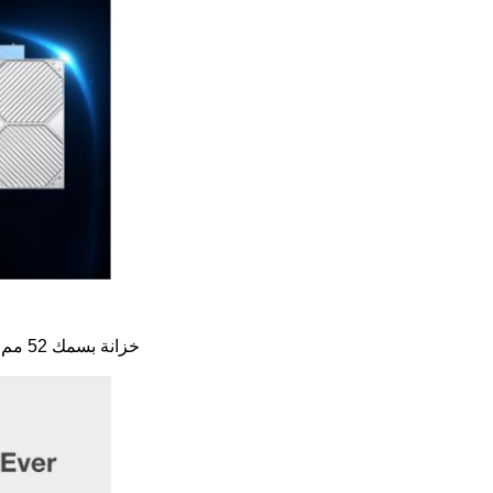
خزانة بسمك 52 مم رقيقة للغاية بوزن 6.9 كجم / قطعة فقط