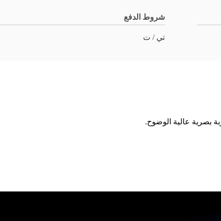
شروط الدفع
تي / ت