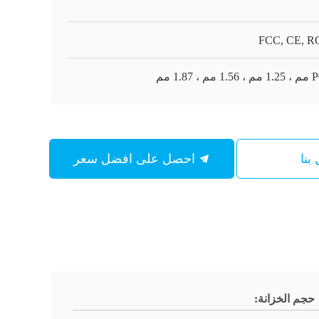
FCC, CE, 
 ، 1.87 مم
بنا
احصل على افضل سعر
حجم الخزانة: