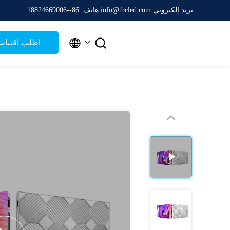
بريد إلكتروني info@tbcled.com
هاتف: 86--18824669006


اطلب اقتبا