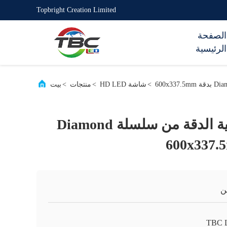
Topbright Creation Limited
الصفحة
الرئيسية
>
شاشة HD LED
>
منتجات
>
بيت
شاشة LED عالية الدقة من سلسلة Diamond
ن
TBC 