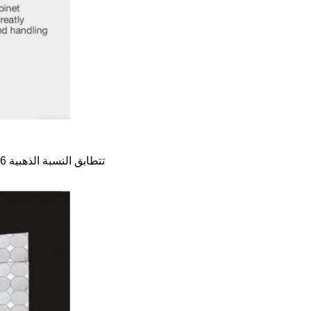
تتطابق النسبة الذهبية 16: 9 ببراعة مع مقاطع فيديو HD / 4K / 8K السائدة مع الحفاظ على البث من بكسل إلى بكسل