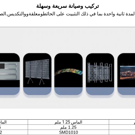
تركيب وصيانة سريعة وسهلة
لمدة ثانية واحدة بما في ذلك التثبيت على الحائط
و
معلقة
و
والتكديس.الصي
الماس 1.25 ملم
الماس 56
1.25 ملم
6
2
SMD1010