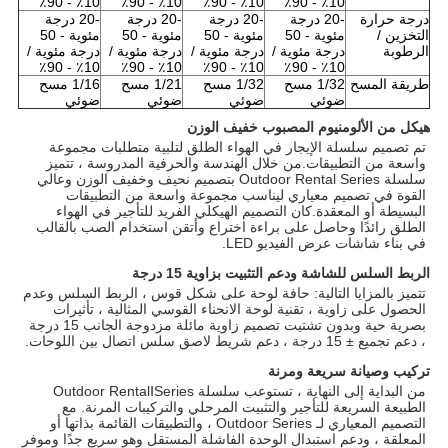
10٪ - 90٪
10٪ - 90٪
10٪ - 90٪
10٪ - 90٪
درجة حرارة
-20 درجة
-20 درجة
-20 درجة
-20 درجة
التخزين /
مئوية - 50
مئوية - 50
مئوية - 50
مئوية - 50
الرطوبة
درجة مئوية /
درجة مئوية /
درجة مئوية /
درجة مئوية /
10٪ - 90٪
10٪ - 90٪
10٪ - 90٪
10٪ - 90٪
طريقة المسح
1/32 مسح
1/32 مسح
1/21 مسح
1/16 مسح
ضوئي
ضوئي
ضوئي
ضوئي
هيكل من الألومنيوم المصبوب خفيف الوزن
تم تصميم سلسلة الإيجار في الهواء الطلق لتلبية متطلبات مجموعة 
واسعة من التطبيقات.من خلال الهندسة والحرفية المدروسة ، تتميز 
سلسلة Outdoor Rental Series بتصميم نحيف وخفيف الوزن وعالي 
القوة في تصميم معياري ليناسب مجموعة واسعة من التطبيقات 
البسيطة أو المعقدة.كان التصميم الهيكلي الفريد للتأجير في الهواء 
الطلق رائدًا وحاصل على براءة اختراع وأتقن استخدام الصب بالقالب 
في بناء شاشات عرض الفيديو LED.
الربط السلس للشاشة ودعم التثبيت بزاوية 15 درجة
تتميز بالمزايا التالية: حافة لوحة على شكل قوس ، الربط السلس وعدم 
الحصول على زاوية ، تقنية لوحة الانحناء القوسي المثالية ، تأثيرات 
بصرية حية وبدون تشتيت تصميم زاوية مائلة مزدوجة الجانب 15 درجة 
، دعم تجميع ± 15 درجة ، دعم شريط لاصق سلس اتصال بين اللوحات.
تركيب وصيانة سريعة ومرنة
من البداية إلى النهاية ، تستوعب سلسلة Outdoor RentalⅠSeries 
الطبيعة السريعة للتأجير والتثبيت المرحلي والتركيبات المرنة. مع 
التصميم المعياري لـ Outdoor Series ، والتطبيقات القائمة بذاتها أو 
المعلقة ، ودعم استبدال الوحدة الفاشلة المستقل وهو سريع جدًا وموفر 