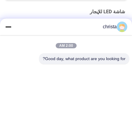
شاشة LED للإيجار
Giant Series 500x500mm Rental LED Screen 3840Hz صندوق
christa
الطاقة القابل للإزالة
سلسلة عملاقة 500×1000ملم مشعل مسرحي استئجار شاشة P2.6
2:00 AM
شاشة LED داخلية للإيجار من سلسلة Glory Series 500x1000mm
Good day, what product are you looking for?
فئات شعبية
جميع
شاشة COB LED
شاشة HD LED
شاشة عرض الإعلانات 
شاشة LED للإيجار
LED
شاشة LED محيط 
شاشة LED الشبكية
الملعب