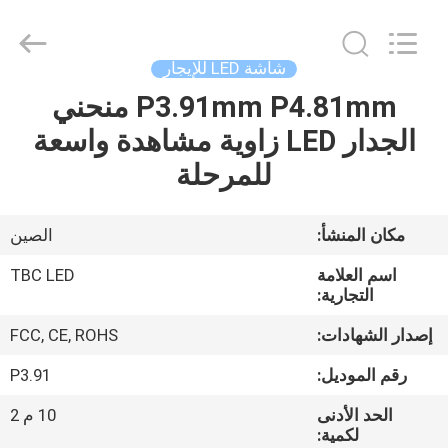
2026
Topbright
Creation
Limited.
All
شاشة LED للإيجار
Rights
Reserved.
P3.91mm P4.81mm منحني
الصفحة
الجدار LED زاوية مشاهدة واسعة
الرئيسية
للمرحلة
منتجات
مكان المنشأ:
الصين
عرض
اسم العلامة
TBC LED
الواقع
التجارية:
الافتراضي
إصدار الشهادات:
FCC, CE, ROHS
رقم الموديل:
P3.91
معلومات
الحد الأدنى
10 م 2
عنا
لكمية: