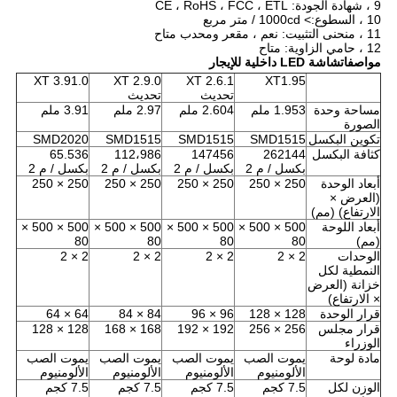
9 ، شهادة الجودة: CE ، RoHS ، FCC ، ETL
10 ، السطوع:> 1000cd / متر مربع
11 ، منحنى التثبيت: نعم ، مقعر ومحدب متاح
12 ، حامي الزاوية: متاح
مواصفات
شاشة LED داخلية للإيجار
XT 3.91.0
XT 2.9.0
XT 2.6.1
XT1.95
تحديث
تحديث
مساحة وحدة
1.953 ملم
2.604 ملم
2.97 ملم
3.91 ملم
الصورة
تكوين البكسل
SMD1515
SMD1515
SMD1515
SMD2020
كثافة البكسل
262144
147456
112،986
65.536
بكسل / م 2
بكسل / م 2
بكسل / م 2
بكسل / م 2
أبعاد الوحدة
250 × 250
250 × 250
250 × 250
250 × 250
(العرض ×
الارتفاع) (مم)
أبعاد اللوحة
500 × 500 ×
500 × 500 ×
500 × 500 ×
500 × 500 ×
(مم)
80
80
80
80
الوحدات
2 × 2
2 × 2
2 × 2
2 × 2
النمطية لكل
خزانة (العرض
× الارتفاع)
قرار الوحدة
128 × 128
96 × 96
84 × 84
64 × 64
قرار مجلس
256 × 256
192 × 192
168 × 168
128 × 128
الوزراء
مادة لوحة
يموت الصب
يموت الصب
يموت الصب
يموت الصب
الألومنيوم
الألومنيوم
الألومنيوم
الألومنيوم
الوزن لكل
7.5 كجم
7.5 كجم
7.5 كجم
7.5 كجم