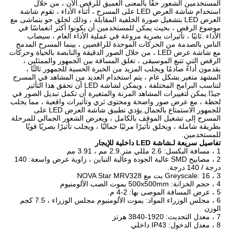
المستخدمين الشعور حقًا بالمعنى العميق للرقص.الآن ، من خلال 
استخدام شاشة العرض LED على المسرح ، أثناء الأداء ، تقوم شاشة 
العرض LED بتشغيل صورة الخلفية المقابلة ، وذلك لخلق جو يتماشى مع 
موضوع الرقص ، بحيث يمكن للمستخدمين أن يكونوا أكثر انغماسًا في 
الأداء .ثانيًا ، تأثيرات بصرية مروعة في عملية الأداء العام ، سيصاب 
الناس بالصدمة من الحركات الموحدة للراقصين ، بينما المسرح المدمج 
مع شاشة عرض LED ، من خلال الصور الدقيقة والنابضة بالحياة وحركات 
الرقص التي تتبع الموسيقى ، تغلق المسافة بين الجمهور والممثلين ، 
يقدمون أداءً صادمًا ويجلب المزيد من الخبرة الحسية للجمهور.ثالثًا ، 
المشهد متغير.بشكل عام ، يتم استخدام العديد من المشاهد في المسرح 
لتناسب البرامج المختلفة ، ويمكن لشاشة LED أن تحقق هذا التأثير 
جيدًا.يمكن لتغييرات المشاهد المرنة والمتغيرة أن تكمل تبديل الصور في 
لحظة ، مع عرض صور واضحة ومحتوى ثري وتأثيرات واقعية ، مما يجلب 
للجمهور الاستمتاع بالجمال.يؤدي تطبيق شاشة العرض LED على 
المسرح إلى تشغيل الموقف بالكامل ، ويعرض الشعور الجمالي للمرحلة 
بطريقة شاملة ، ويخلق تأثيرًا مرئيًا جماليًا ، ويجلب تأثيرًا بصريًا قويًا 
للمستخدمين.
تفاصيل سريعة لـ
شاشة LED داخلية للإيجار
1 ، مسافة البكسل: 2.6 مللي متر.2.9 مم ، 3.91 مم
2 ، مصابيح SMD عالية الجودة وعالية التباين ، زاوية عرض واسعة: 140
درجة / 140 درجة.
3 ، Greyscale: 16 بت مع NOVA Star MRV328
4 ، حجم الخزانة: 500x500mm يموت الصب الألومنيوم
5 ، عرض المسافة الموصى بها: 2-4 م.
6 ، مجلس الوزراء المواد: يموت الألومنيوم مجلس الوزراء ، 7.5 كجم
الوزن
7 ، معدل التحديث: 1920-3840 هرتز
8 ، معدل الدخول: IP43 داخلي