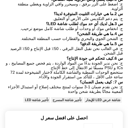
ج: اضغط على الزر برفق ، وسيحرر واقي الزاوية ويغطي منطقة
الزاوية.
س 2.ما هي خيارات التثبيت المتوفرة لدينا؟
ج: يتم دعم التكديس على الأرض أو التعليق.
س 3.هل لديك أي حد موك لطلب شاشة LED؟
ج: انخفاض موك أو وحدات أو طلب شاشة كامل موضع ترحيب.
س 4.ما هي طريقة الشحن؟
ج: الشحن الجوي والبحري والقطارات حسب المنطقة المختلفة.
س 5.ما هي طريقة الدفع؟
ج: في الغالب نحن نقبل النقل البرقي ، 50٪ قبل الإنتاج و 50٪ الرصيد
قبل الشحن.
س 6.كيف تتحكم في جودة الإنتاج؟
ج: نحن ندير الجودة بدءًا من المواد الواردة ، يتم فحص جميع المصابيح ، و
ICs و PSU مسبقًا ثم الانتقال إلى خط الإنتاج.
ستخضع الوحدات النمطية والشاشة الكاملة لاختبار الشيخوخة لمدة 72
ساعة على الأقل ، للتأكد من استقرار الجودة والأداء.
س 7: كيف يعمل الضمان؟
ج: نحن نقدم ضمان 1-3 سنوات لمنتج مختلف.إصلاح أو استبدال الأجزاء
المعيبة مجانًا بطريقة شحن واحدة
شاشة عرض LED للإيجار
تأجير شاشة المسرح
تأجير شاشة LED
احصل على افضل سعر ل