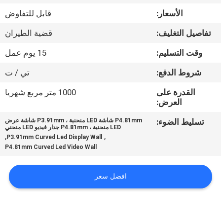
الأسعار:
قابل للتفاوض
جولة
تفاصيل التغليف:
قضية الطيران
في
وقت التسليم:
15 يوم عمل
المعمل
شروط الدفع:
تي / ت
مراقبة
القدرة على
1000 متر مربع شهريا
العرض:
الجودة
تسليط الضوء:
P4.81mm شاشة LED منحنية ، P3.91mm شاشة عرض
LED منحنية ، P4.81mm جدار فيديو LED منحني
أخبار
,
,
P3.91mm Curved Led Display Wall
P4.81mm Curved Led Video Wall
خريطة
افضل سعر
الموقع
سياسة