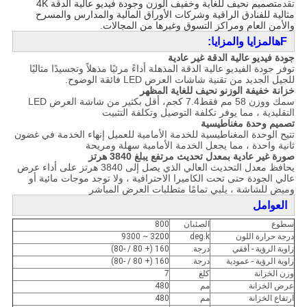
تقدم
تصميم نحيف للغاية وخفيف الوزن وجودة فيديو عالية الدقة 4K
مثالية للفنادق الراقية وشركات الأوراق المالية والمدارس والمسرح
والأمن العام ومراكز التسوق وغيرها من المجالات.
F
ه
المزايا والمزايا:
جودة فيديو عالية الدقة غير عادية
توفر جودة الفيديو عالية الدقة المذهلة أداءً مرئيًا مذهلاً وتجسيدًا مثاليًا
للجيل الجديد من تقنية شاشات العرض LED فائقة الوضوح.
خزانة خفيفة الوزن
و
نحيف للغاية
المظهر
سمك ووزن 58 مم فقط
7.4 كجم
، أقل بكثير من شاشة العرض LED
التقليدية ، مما يوفر تكلفة التوصيل وتكلفة التثبيت
تصميم وحدة مغناطيسية
تتيح الوحدة المغناطيسية للخدمة الأمامية للعميل إنهاء الخدمة في غضون
ثانية واحدة ، مما يجعل الخدمة الأمامية سهلة ومريحة
صورة غير عادية بمعدل تحديث مرتفع يبلغ 3840 هرتز
يحافظ معدل التحديث العالي الذي يصل إلى 3840 هرتز على أداء عرض
عالي الجودة حتى تحت الكاميرا الاحترافية ، ولا توجد موجات مائية أو
وميض للشاشة ، يلبي تمامًا متطلبات العرض المباشر
العوامل
سطوع
الصئبان
800
درجة حرارة اللون
deg.k
3200 ~ 9300
زاوية الرؤية - أفقي
درجة.
160 (+ 80 / -80)
زاوية الرؤية - عمودية
درجة.
160 (+ 80 / -80)
وزن الخزانة
كلغ
7
عرض الخزانة
مم
480
ارتفاع الخزانة
مم
480