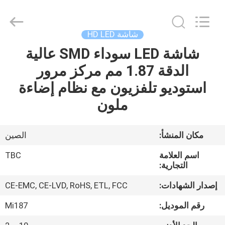
2026
Topbright
Creation
Limited.
All
شاشة HD LED
Rights
Reserved.
شاشة LED سوداء SMD عالية
الصفحة
الدقة 1.87 مم مركز مرور
الرئيسية
استوديو تلفزيون مع نظام إضاءة
منتجات
ملون
عرض
مكان المنشأ:
الصين
الواقع
اسم العلامة
TBC
الافتراضي
التجارية:
إصدار الشهادات:
CE-EMC, CE-LVD, RoHS, ETL, FCC
معلومات
رقم الموديل:
Mi187
عنا