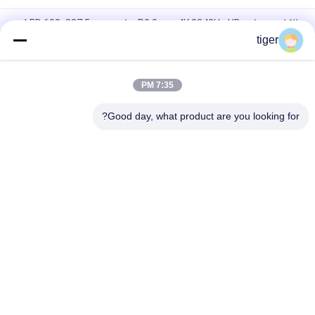
الكل في واحد P0.9mm 4K 3840Hz HD شاشة LED 600x337.5mm
خزانة
tiger
شاشة LED داخلية P0.9mm ذات درجة البكسل الدقيقة ، لوحة LED
للخدمة الأمامية
7:35 PM
شاشة Pixel P1.56mm HD LED بدقة 3840Hz 4K
Good day, what product are you looking for?
فئات شعبية
جميع
شاشة COB LED
شاشة HD LED
شاشة عرض الإعلانات 
شاشة LED للإيجار
LED
شاشة LED محيط 
شاشة LED الشبكية
الملعب