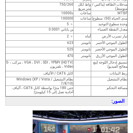
مدخلات الطاقة (ماكس /
واط لكل
750/260
متوسط)
متر مربع
MTBF
ساعات
≥10000
مدى الحياة (50٪ سطوع)
ساعات
100000
وحدة سطوع التوحيد
＜ 5
معدل النقطة العمياء
ين ياباني 0.0001
تيار تسرب الأرض
أماه
＜ 2
الطول الموجي الأحمر
نانومتر
623
الطول الموجي الأخضر
نانومتر
525
الطول الموجي الأزرق
نانومتر
470
تنسيق إدخال اللوحة (مع
VGA ، DVI ، SDI ، YPbPr (HDTV) ، مركب ، S-
معالج الفيديو)
Video ، تلفزيون
ربط البيانات
كابل CAT6 / الألياف
نظام التشغيل
نظام التشغيل Windows (XP / Vista /
7/8/10)
مسافة التحكم
حتى 180 مترًا بواسطة كابل CAT6 ، ألياف
أحادية تصل إلى 15 كيلومترًا.
الصور: