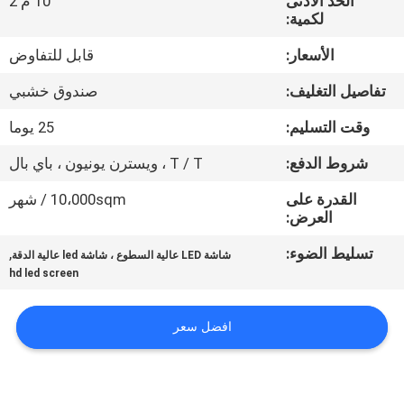
الحد الأدنى
10 م 2
لكمية:
جولة
الأسعار:
قابل للتفاوض
في
تفاصيل التغليف:
صندوق خشبي
المعمل
وقت التسليم:
25 يوما
مراقبة
شروط الدفع:
T / T ، ويسترن يونيون ، باي بال
الجودة
القدرة على
10،000sqm / شهر
العرض:
أخبار
تسليط الضوء:
,
شاشة LED عالية السطوع ، شاشة led عالية الدقة
hd led screen
خريطة
افضل سعر
الموقع
سياسة