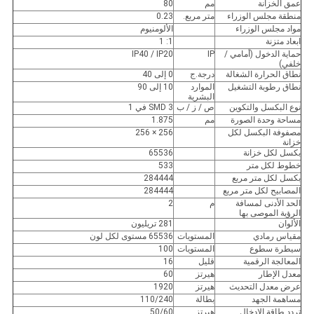
عمق الخزانة
مم
80
منطقة مجلس الوزراء
متر مربع.
0.23
مواد مجلس الوزراء
الألومنيوم
ابعاد متزنة
1: 1
حماية الدخول (أمامي /
IP
IP40 / IP20
خلفي)
نطاق الحرارة الشغالة
درجة.ج
0 إلى 40
نطاق رطوبة التشغيل
الموارد
10 إلى 90
البشرية
نوع البكسل والتكوين
ص / ز / ب
SMD 3 في 1
مساحة وحدة الصورة
مم
1.875
مصفوفة البكسل لكل
256 × 256
خزانة
بكسل لكل خزانة
65536
خطوط لكل متر
533
بكسل لكل متر مربع
284444
المصابيح لكل متر مربع
284444
الحد الأدنى لمسافة
م
2
الرؤية الموصى بها
الألوان
281 تريليون
مقياس رمادي
المستويات
65536 مستوى لكل لون
سيطرة سطوع
المستويات
100
المعالجة الرقمية
قليل
16
معدل الإطار
هيرتز
60
عرض معدل التحديث
هيرتز
1920
مساهمة الجهد
بطالة
110/240
تردد طاقة الإدخال
هيرتز
50/60