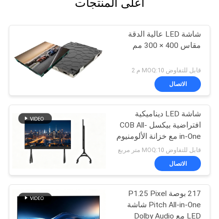
أعلى المنتجات
شاشة LED عالية الدقة
مقاس 400 × 300 مم
قابل للتفاوض MOQ:10 م 2
الاتصال
شاشة LED ديناميكية
افتراضية بيكسل COB All-
in-One مع خزانة الألومنيوم
المصبوبة بالموت ومعدل
قابل للتفاوض MOQ:10 متر مربع
تحديث 3840 هرتز للتعليم
الاتصال
217 بوصة P1.25 Pixel
Pitch All-in-One شاشة
LED مع Dolby Audio