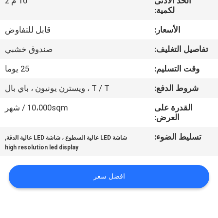
الحد الأدنى
10 م 2
لكمية:
جولة
الأسعار:
قابل للتفاوض
في
تفاصيل التغليف:
صندوق خشبي
المعمل
وقت التسليم:
25 يوما
مراقبة
شروط الدفع:
T / T ، ويسترن يونيون ، باي بال
الجودة
القدرة على
10،000sqm / شهر
العرض:
أخبار
تسليط الضوء:
,
شاشة LED عالية السطوع ، شاشة LED عالية الدقة
high resolution led display
خريطة
افضل سعر
الموقع
سياسة