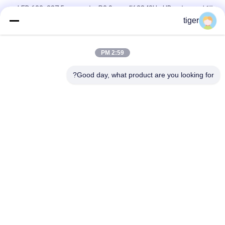
الكل في واحد P0.9mm 4K 3840Hz HD شاشة LED 600x337.5mm
خزانة
tiger
شاشة LED داخلية P0.9mm ذات درجة البكسل الدقيقة ، لوحة LED
للخدمة الأمامية
2:59 PM
شاشة Pixel P1.56mm HD LED بدقة 3840Hz 4K
Good day, what product are you looking for?
فئات شعبية
جميع
شاشة COB LED
شاشة HD LED
شاشة عرض الإعلانات 
شاشة LED للإيجار
LED
شاشة LED محيط 
شاشة LED الشبكية
الملعب
شاشة LED SMD
شاشة LED ملونة كاملة