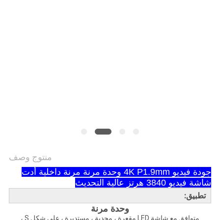
الخصوصية
منتوج وصف
جودة فيديو 4K P1.9mm وحدة مرنة مرنة داخلية أدت
شاشة فيديو 3840 هرتز عالية التحديث
تطبيق:
وحدة مرنة
متوافق مع شاشة LED مقعرة ، محدبة ، مستديرة ، على شكل S ،