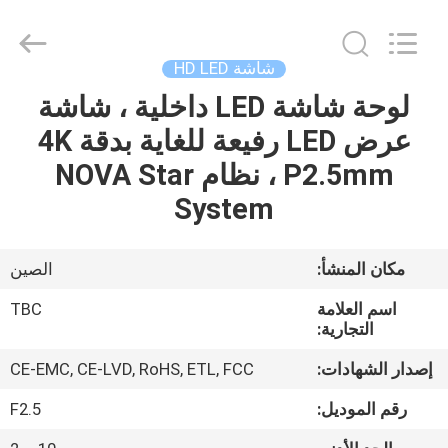
2026
Topbright
Creation
Limited.
All
شاشة HD LED
Rights
Reserved.
لوحة شاشة LED داخلية ، شاشة
الصفحة
عرض LED رفيعة للغاية بدقة 4K
الرئيسية
P2.5mm ، نظام NOVA Star
منتجات
System
عرض
مكان المنشأ:
الصين
الواقع
اسم العلامة
TBC
الافتراضي
التجارية:
إصدار الشهادات:
CE-EMC, CE-LVD, RoHS, ETL, FCC
معلومات
رقم الموديل:
F2.5
عنا