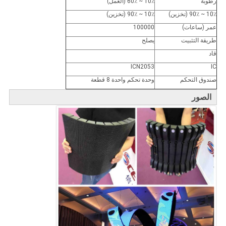
رطوبة
10٪ ~ 60٪ (العمل)
10٪ ~ 90٪ (تخزين)
10٪ ~ 90٪ (تخزين)
عمر (ساعات)
100000
طريقة التثبيت
يصلح
قاد
ICN2053
IC
صندوق التحكم
وحدة تحكم واحدة 8 قطعة
الصور