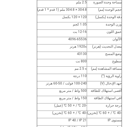
مساحة وحدة الصورة
2.5 ملم
حجم الوحدة (مم)
304.8 × 304.8 ملم (1 قدم * 1 قدم)
دقة الوحدة (بكسل)
120 × 120 بكسل
وزن الوحدة
1.05 كجم
عمق اللون
12-16 بت
الألوان
4096-65536
معدل التحديث (هرتز)
≥1920 هرتز
وضع المسح
43130
سطوع
800 نت
مسافة المشاهدة (مم)
≥ 2.5 مم
زاوية الرؤية (°)
110 درجة
جهد الإدخال (V)
100-240 فولت / 50-60 هرتز
أقصى استهلاك للطاقة
500 واط / متر مربع
افي استهلاك الطاقة
150 واط / متر مربع
درجة حرارة
-20 ℃ / + 50 ℃ (عمل)
‐40 ℃ / + 60 ℃ (تخزين)
‐40 ℃ / + 60 ℃ (تخزين)
مستوى IP
IP 40 / IP 21