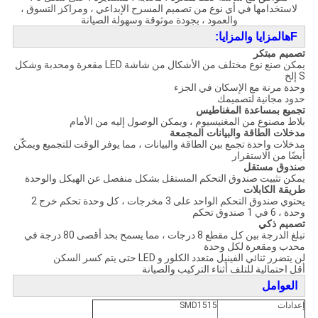
لاستخدامها في أي نوع من تصميم المسرح الإبداعي ، ومراكز التسوق ،
والعمود ، بجودة موثوقة وسهولة الصيانة
F
ه
المزايا والمزايا:
تصميم مبتكر
يمكن صنع نوع مختلف من الأشكال من شاشة LED مقعرة ومحدبة وشكل
S إلخ
وحدة مرنة مع الإسكان في الجزء
حدود مجانية لتصميمك
تجميع بمساعدة المغناطيس
بلاط مصنوع من المغنيسيوم ، ويمكن الوصول إليه من الأمام
مدخلات الطاقة والبيانات المجمعة
مدخلات واحدة تجمع بين الطاقة والبيانات ، مما يوفر الوقت للتجميع ويمكّن
أيضًا من الاستقرار
صندوق مستقل
يمكن تثبيت صندوق التحكم المستقل بشكل منفصل عن الهيكل والوحدة
طريقة الكابلات
يحتوي صندوق التحكم الواحد على 3 مخرجات ، كل وحدة تحكم خرج 2
وحدة ، 6 في 1 صندوق تحكم
تصميم ذكي
تبلغ الدرجة بين كل مقطع 8 درجات ، مما يسمح بحد أقصى 80 درجة في
محدب ومقعرة لكل وحدة
لن يتضرر ثنائي الفينيل متعدد الكلور و LED حتى يتم كسر السكن
أقل احتمالية للتلف أثناء التركيب والصيانة
العوامل
إعدادات
SMD1515